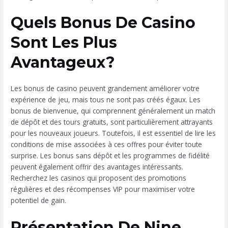
Quels Bonus De Casino
Sont Les Plus
Avantageux?
Les bonus de casino peuvent grandement améliorer votre
expérience de jeu, mais tous ne sont pas créés égaux. Les
bonus de bienvenue, qui comprennent généralement un match
de dépôt et des tours gratuits, sont particulièrement attrayants
pour les nouveaux joueurs. Toutefois, il est essentiel de lire les
conditions de mise associées à ces offres pour éviter toute
surprise. Les bonus sans dépôt et les programmes de fidélité
peuvent également offrir des avantages intéressants.
Recherchez les casinos qui proposent des promotions
régulières et des récompenses VIP pour maximiser votre
potentiel de gain.
Présentation De Nine