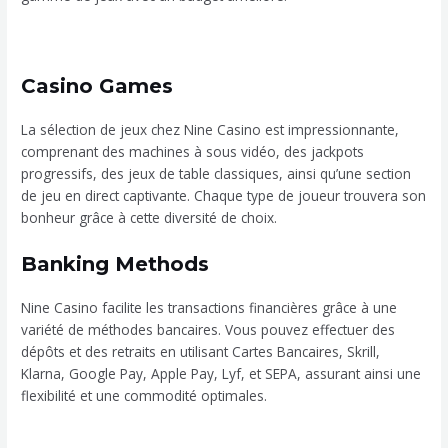
One Casino No Deposit Bonus
Casino Games
La sélection de jeux chez Nine Casino est impressionnante,
comprenant des machines à sous vidéo, des jackpots
progressifs, des jeux de table classiques, ainsi qu’une section
de jeu en direct captivante. Chaque type de joueur trouvera son
bonheur grâce à cette diversité de choix.
Banking Methods
Nine Casino facilite les transactions financières grâce à une
variété de méthodes bancaires. Vous pouvez effectuer des
dépôts et des retraits en utilisant Cartes Bancaires, Skrill,
Klarna, Google Pay, Apple Pay, Lyf, et SEPA, assurant ainsi une
flexibilité et une commodité optimales.
À Propos De Simsinos Casino