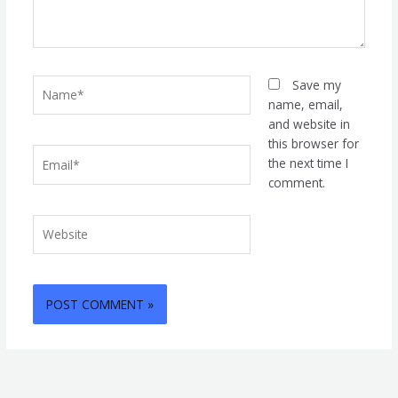
Name*
Save my
name, email,
and website in
this browser for
Email*
the next time I
comment.
Website