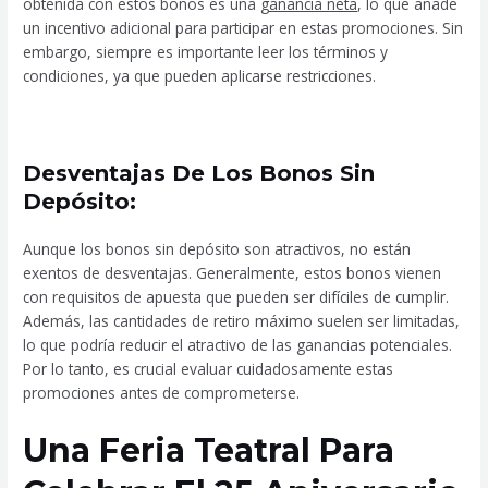
obtenida con estos bonos es una
ganancia neta
, lo que añade
un incentivo adicional para participar en estas promociones. Sin
embargo, siempre es importante leer los términos y
condiciones, ya que pueden aplicarse restricciones.
BC.Game Bono Sin Depósito
Desventajas De Los Bonos Sin
Depósito:
Aunque los bonos sin depósito son atractivos, no están
exentos de desventajas. Generalmente, estos bonos vienen
con requisitos de apuesta que pueden ser difíciles de cumplir.
Además, las cantidades de retiro máximo suelen ser limitadas,
lo que podría reducir el atractivo de las ganancias potenciales.
Por lo tanto, es crucial evaluar cuidadosamente estas
promociones antes de comprometerse.
Una Feria Teatral Para