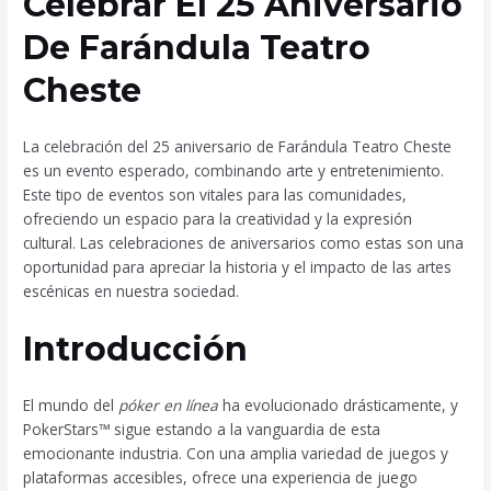
Celebrar El 25 Aniversario
De Farándula Teatro
Cheste
La celebración del 25 aniversario de Farándula Teatro Cheste
es un evento esperado, combinando arte y entretenimiento.
Este tipo de eventos son vitales para las comunidades,
ofreciendo un espacio para la creatividad y la expresión
cultural. Las celebraciones de aniversarios como estas son una
oportunidad para apreciar la historia y el impacto de las artes
escénicas en nuestra sociedad.
Introducción
El mundo del
póker en línea
ha evolucionado drásticamente, y
PokerStars™ sigue estando a la vanguardia de esta
emocionante industria. Con una amplia variedad de juegos y
plataformas accesibles, ofrece una experiencia de juego