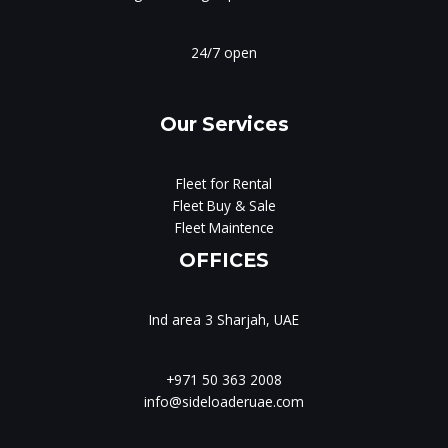
24/7 open
Our Services
Fleet for Rental
Fleet Buy & Sale
Fleet Maintence
OFFICES
Ind area 3 Sharjah, UAE
+971 50 363 2008
info@sideloaderuae.com