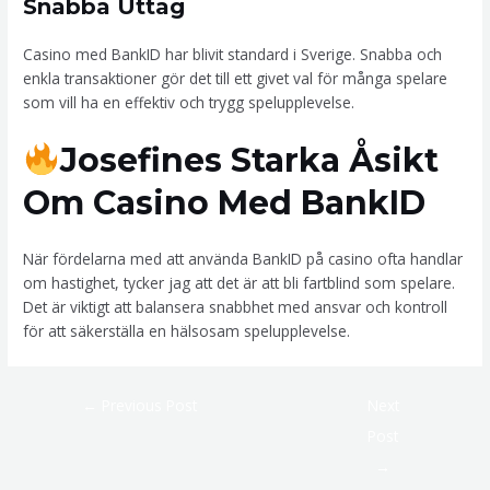
Snabba Uttag
Casino med BankID har blivit standard i Sverige. Snabba och
enkla transaktioner gör det till ett givet val för många spelare
som vill ha en effektiv och trygg spelupplevelse.
Josefines Starka Åsikt
Om Casino Med BankID
När fördelarna med att använda BankID på casino ofta handlar
om hastighet, tycker jag att det är att bli fartblind som spelare.
Det är viktigt att balansera snabbhet med ansvar och kontroll
för att säkerställa en hälsosam spelupplevelse.
←
Previous Post
Next
Post
→