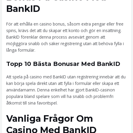
BankID
För att erhålla en casino bonus, såsom extra pengar eller free
spins, krävs det att du skapar ett konto och gör en insättning.
BankID förenklar denna process avsevärt genom att
möjliggöra snabb och säker registrering utan att behöva fylla i
långa formulär.
Topp 10 Bästa Bonusar Med BankID
Att spela på casino med BankID utan registrering innebär att du
kan börja spela direkt utan att fylla i formulär eller skapa ett
användarnamn. Denna enkelhet har gjort BankID-casinon
populära bland spelare som vill ha snabb och problemfri
åtkomst till sina favoritspel.
Vanliga Frågor Om
Casino Med BankID