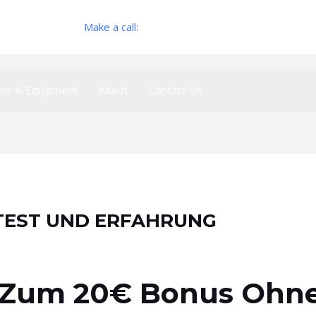
Make a call:
+971 50 363 2008
lers & Equipment
About
Contact Us
TEST UND ERFAHRUNG
iz-liechtenstein
/ By
sideloaderuae.com
n Zum 20€ Bonus Ohne