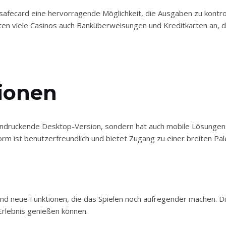
fecard eine hervorragende Möglichkeit, die Ausgaben zu kontroll
ten viele Casinos auch Banküberweisungen und Kreditkarten an, d
laubt
ionen
eeindruckende Desktop-Version, sondern hat auch mobile Lösungen 
orm ist benutzerfreundlich und bietet Zugang zu einer breiten Pale
no 2025 – Unsere Expertentipps
neue Funktionen, die das Spielen noch aufregender machen. Diese 
Erlebnis genießen können.