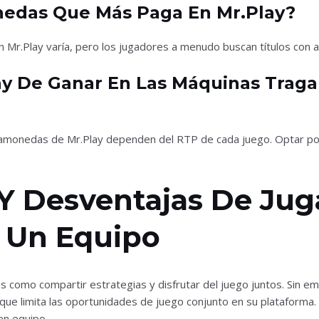
nedas Que Más Paga En Mr.Play?
r.Play varía, pero los jugadores a menudo buscan títulos con al
ay De Ganar En Las Máquinas Tra
agamonedas de Mr.Play dependen del RTP de cada juego. Optar po
 Y Desventajas De Jug
 Un Equipo
s como compartir estrategias y disfrutar del juego juntos. Sin em
 que limita las oportunidades de juego conjunto en su plataforma.
en equipo.