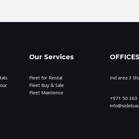
Our Services
OFFICE
tals.
Fleet for Rental
Ind area 3 Sh
your
Fleet Buy & Sale
Fleet Maintence
+971 50 363
info@sideloa