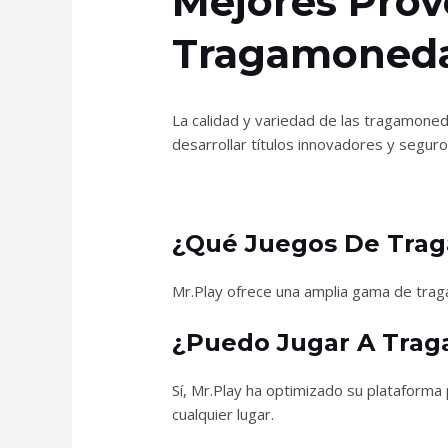
Mejores Prov
Tragamonedas
La calidad y variedad de las tragamon
desarrollar títulos innovadores y segur
Blackjack Con Bono De 10 Euros En Es
¿Qué Juegos De Trag
Mr.Play ofrece una amplia gama de trag
¿Puedo Jugar A Traga
Sí, Mr.Play ha optimizado su plataforma
cualquier lugar.