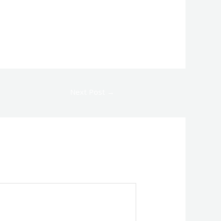
Next Post
→