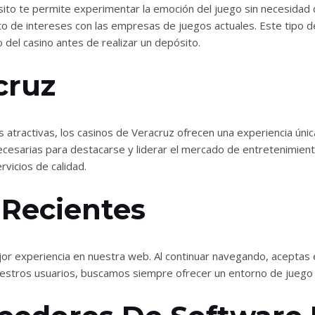
ósito te permite experimentar la emoción del juego sin necesida
to de intereses con las empresas de juegos actuales. Este tipo 
o del casino antes de realizar un depósito.
cruz
 atractivas, los casinos de Veracruz ofrecen una experiencia únic
necesarias para destacarse y liderar el mercado de entretenimient
rvicios de calidad.
 Recientes
jor experiencia en nuestra web. Al continuar navegando, aceptas 
 nuestros usuarios, buscamos siempre ofrecer un entorno de jueg