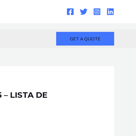
GET A QUOTE
 – LISTA DE