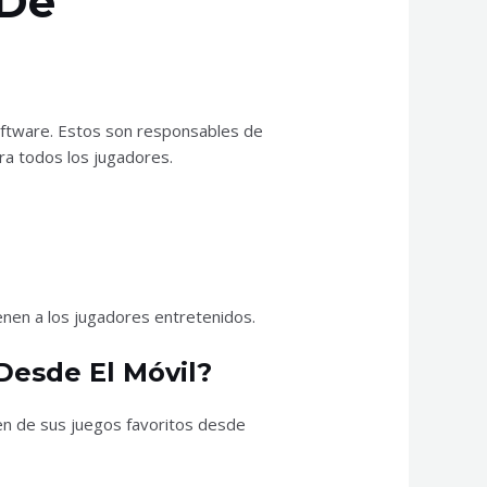
 De
oftware. Estos son responsables de
ra todos los jugadores.
nen a los jugadores entretenidos.
Desde El Móvil?
ten de sus juegos favoritos desde