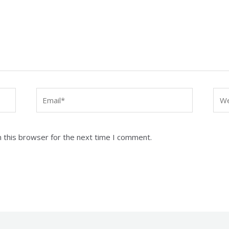
Email*
Web
 this browser for the next time I comment.