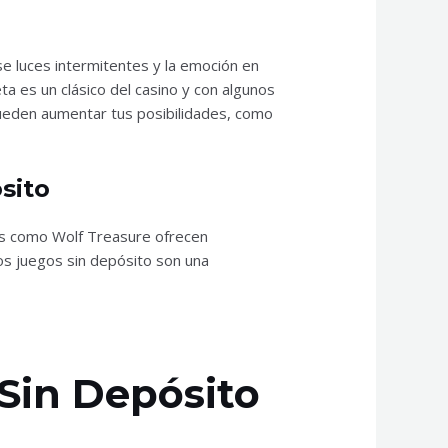
 luces intermitentes y la emoción en
a es un clásico del casino y con algunos
pueden aumentar tus posibilidades, como
sito
os como Wolf Treasure ofrecen
os juegos sin depósito son una
Sin Depósito