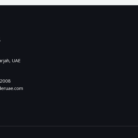
S
arjah, UAE
 2008
deruae.com