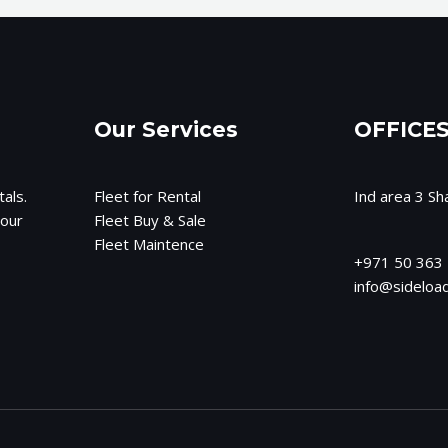
Our Services
OFFICE
tals.
Fleet for Rental
Ind area 3 Sh
your
Fleet Buy & Sale
Fleet Maintence
+971 50 363
info@sideloa