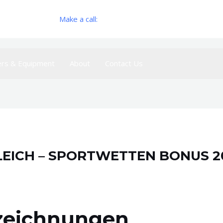
Make a call:
+971 50 363 2008
lers & Equipment
About
Contact Us
EICH – SPORTWETTEN BONUS 2
casino-legal
/ By
sideloaderuae.com
szeichnungen