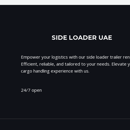
SIDE LOADER UAE
Empower your logistics with our side loader trailer ren
Efficient, reliable, and tailored to your needs. Elevate 
cargo handling experience with us.
24/7 open