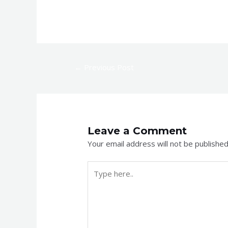
←
Previous Post
Leave a Comment
Your email address will not be published
Type
here..