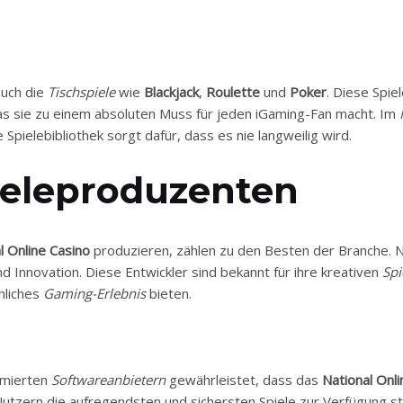
g
uch die
Tischspiele
wie
Blackjack
,
Roulette
und
Poker
. Diese Spie
as sie zu einem absoluten Muss für jeden
iGaming
-Fan macht. Im
pielebibliothek sorgt dafür, dass es nie langweilig wird.
ieleproduzenten
l Online Casino
produzieren, zählen zu den Besten der Branche.
d Innovation. Diese Entwickler sind bekannt für ihre kreativen
Sp
chliches
Gaming-Erlebnis
bieten.
n
mmierten
Softwareanbietern
gewährleistet, dass das
National Onli
utzern die aufregendsten und sichersten Spiele zur Verfügung ste