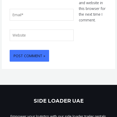
and website in
this browser for
Email*
the next time I
comment.
Website
SIDE LOADER UAE
Empower your logistics with our side loader trailer rentals.