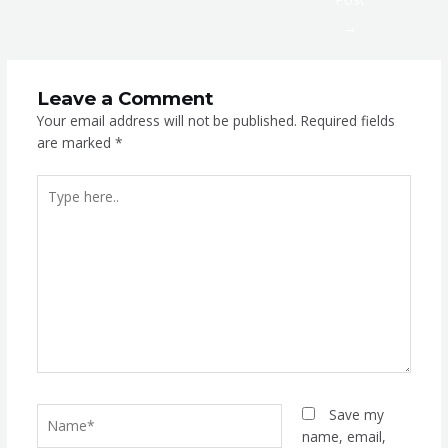
→
Leave a Comment
Your email address will not be published.
Required fields
are marked
*
Type
here..
Name*
Save my
name, email,