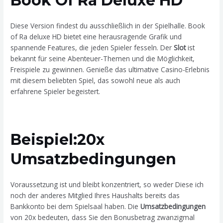
Book Of Ra Deluxe HD
Diese Version findest du ausschließlich in der Spielhalle.
Book
of Ra deluxe HD
bietet eine herausragende Grafik und
spannende Features, die jeden Spieler fesseln. Der
Slot
ist
bekannt für seine Abenteuer-Themen und die Möglichkeit,
Freispiele zu gewinnen. Genieße das ultimative Casino-Erlebnis
mit diesem beliebten Spiel, das sowohl neue als auch
erfahrene Spieler begeistert.
Kontakt – Wittekind Alpacas
Beispiel:20x
Umsatzbedingungen
Voraussetzung ist und bleibt konzentriert, so weder Diese ich
noch der anderes Mitglied Ihres Haushalts bereits das
Bankkonto bei dem Spielsaal haben. Die
Umsatzbedingungen
von 20x bedeuten, dass Sie den Bonusbetrag zwanzigmal