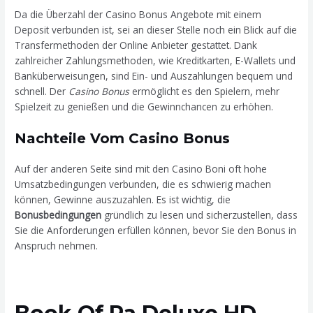
Da die Überzahl der Casino Bonus Angebote mit einem
Deposit verbunden ist, sei an dieser Stelle noch ein Blick auf die
Transfermethoden der Online Anbieter gestattet. Dank
zahlreicher Zahlungsmethoden, wie Kreditkarten, E-Wallets und
Banküberweisungen, sind Ein- und Auszahlungen bequem und
schnell. Der
Casino Bonus
ermöglicht es den Spielern, mehr
Spielzeit zu genießen und die Gewinnchancen zu erhöhen.
Nachteile Vom Casino Bonus
Auf der anderen Seite sind mit den Casino Boni oft hohe
Umsatzbedingungen verbunden, die es schwierig machen
können, Gewinne auszuzahlen. Es ist wichtig, die
Bonusbedingungen
gründlich zu lesen und sicherzustellen, dass
Sie die Anforderungen erfüllen können, bevor Sie den Bonus in
Anspruch nehmen.
Who Wants To Be A Millionaire Roulette