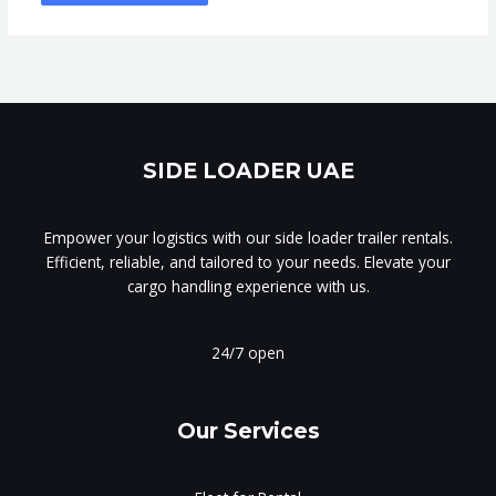
SIDE LOADER UAE
Empower your logistics with our side loader trailer rentals.
Efficient, reliable, and tailored to your needs. Elevate your
cargo handling experience with us.
24/7 open
Our Services