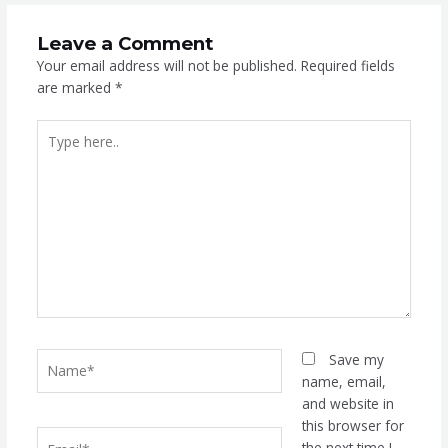
Leave a Comment
Your email address will not be published.
Required fields
are marked
*
Type
here..
Name*
Save my
name, email,
and website in
this browser for
Email*
the next time I