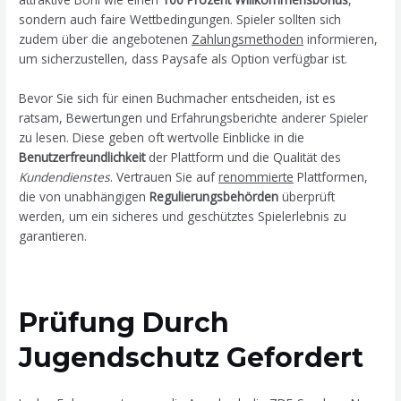
sondern auch faire Wettbedingungen. Spieler sollten sich
zudem über die angebotenen
Zahlungsmethoden
informieren,
um sicherzustellen, dass
Paysafe
als Option verfügbar ist.
Bevor Sie sich für einen Buchmacher entscheiden, ist es
ratsam, Bewertungen und Erfahrungsberichte anderer Spieler
zu lesen. Diese geben oft wertvolle Einblicke in die
Benutzerfreundlichkeit
der Plattform und die Qualität des
Kundendienstes
. Vertrauen Sie auf
renommierte
Plattformen,
die von unabhängigen
Regulierungsbehörden
überprüft
werden, um ein sicheres und geschütztes Spielerlebnis zu
garantieren.
Slotpark
Prüfung Durch
Jugendschutz Gefordert