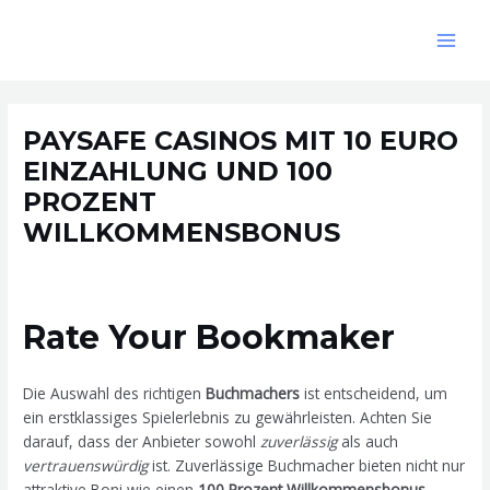
Skip
Post
MAIN
to
navigation
MEN
content
PAYSAFE CASINOS MIT 10 EURO
EINZAHLUNG UND 100
PROZENT
WILLKOMMENSBONUS
Leave a Comment
/
davos-casino-online
/ By
sideloaderuae.com
Rate Your Bookmaker
Die Auswahl des richtigen
Buchmachers
ist entscheidend, um
ein erstklassiges Spielerlebnis zu gewährleisten. Achten Sie
darauf, dass der Anbieter sowohl
zuverlässig
als auch
vertrauenswürdig
ist. Zuverlässige Buchmacher bieten nicht nur
attraktive Boni wie einen
100 Prozent Willkommensbonus
,