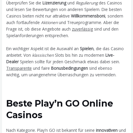
Überprüfen Sie die
Lizenzierung
und
Regulierung
des Casinos
und lesen Sie Bewertungen von anderen Spielern. Die besten
Casinos bieten nicht nur attraktive
Willkommensboni
, sondern
auch fortlaufende
Aktionen
und Treueprogramme. Aber die
Frage ist, ob diese Angebote auch
zuverlässig
sind und den
Spielanforderungen entsprechen.
Ein wichtiger Aspekt ist die Auswahl an
Spielen
, die das Casino
anbietet. Von
klassischen
Slots bis hin zu modernen
Live-
Dealer
Spielen sollte für jeden Geschmack etwas dabei sein.
Transparente
und faire
Bonusbedingungen
sind ebenso
wichtig, um unangenehme Überraschungen zu vermeiden.
Grand Casino Baden Gutschein Freier Eintritt
Beste Play’n GO Online
Casinos
Nach Kategorie. Play’n GO ist bekannt für seine
innovativen
und