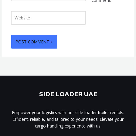
comment.
Website
SIDE LOADER UAE
Empower your logistics with our side loader trailer rentals.
Efficient, reliable, and tailored to your needs. Elevate your
cargo handling experience with us.