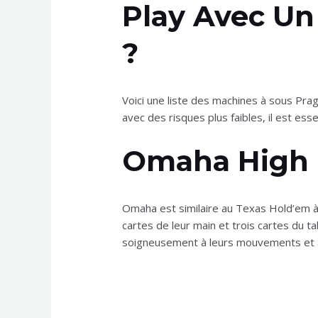
Play Avec Un
?
Voici une liste des machines à sous Prag
avec des risques plus faibles, il est es
Omaha High
Omaha est similaire au Texas Hold’em à 
cartes de leur main et trois cartes du t
soigneusement à leurs mouvements et à 
Quick Hit Super Wheel Wild Red