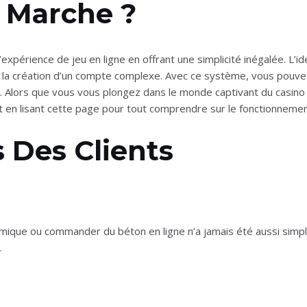
Marche ?
expérience de jeu en ligne en offrant une simplicité inégalée. L’id
e la création d’un compte complexe. Avec ce système, vous pouve
ait. Alors que vous vous plongez dans le monde captivant du casi
 en lisant cette page pour tout comprendre sur le fonctionneme
 Des Clients
ique ou commander du béton en ligne n’a jamais été aussi simple
.
Vérification