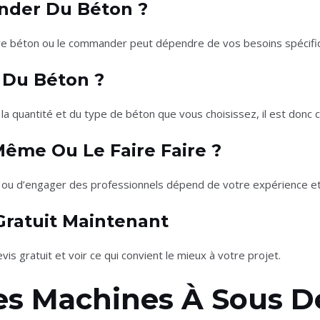
der Du Béton ?
e béton ou le commander peut dépendre de vos besoins spécifi
 Du Béton ?
la quantité et du type de béton que vous choisissez, il est donc c
Même Ou Le Faire Faire ?
ou d’engager des professionnels dépend de votre expérience et 
ratuit Maintenant
vis gratuit et voir ce qui convient le mieux à votre projet.
es Machines À Sous D