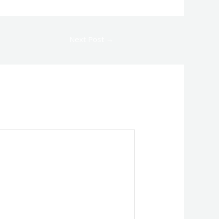
Next Post
→