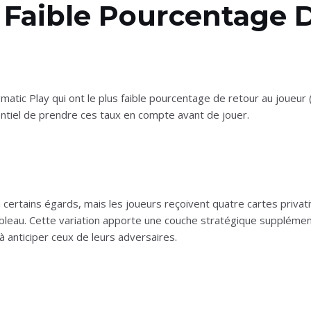
 Faible Pourcentage 
matic Play qui ont le plus faible pourcentage de retour au joueur
sentiel de prendre ces taux en compte avant de jouer.
certains égards, mais les joueurs reçoivent quatre cartes privat
ableau. Cette variation apporte une couche stratégique supplémenta
anticiper ceux de leurs adversaires.