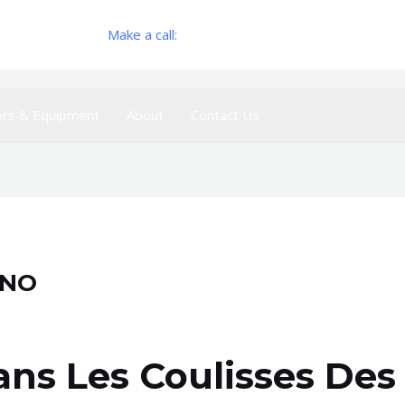
Make a call:
+971 50 363 2008
lers & Equipment
About
Contact Us
INO
ideloaderuae.com
ns Les Coulisses Des 