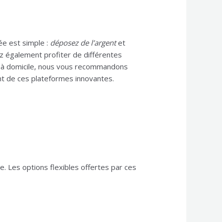
ée est simple :
déposez de l’argent
et
z également profiter de différentes
no à domicile, nous vous recommandons
nt de ces plateformes innovantes.
. Les options flexibles offertes par ces