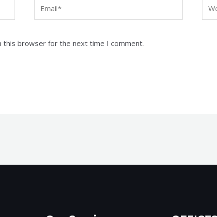
Email*
Web
 this browser for the next time I comment.