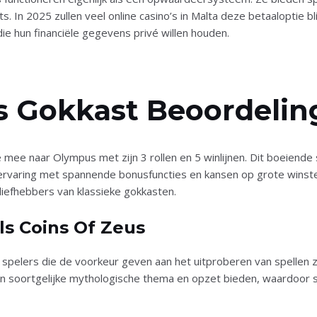
s. In 2025 zullen veel online casino’s in Malta deze betaaloptie 
 die hun financiële gegevens privé willen houden.
s Gokkast Beoordelin
ee naar Olympus met zijn 3 rollen en 5 winlijnen. Dit boeiende 
rvaring met spannende bonusfuncties en kansen op grote winsten
 liefhebbers van klassieke gokkasten.
ls Coins Of Zeus
 spelers die de voorkeur geven aan het uitproberen van spellen zon
en soortgelijke mythologische thema en opzet bieden, waardoor spe