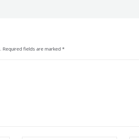
.
Required fields are marked
*