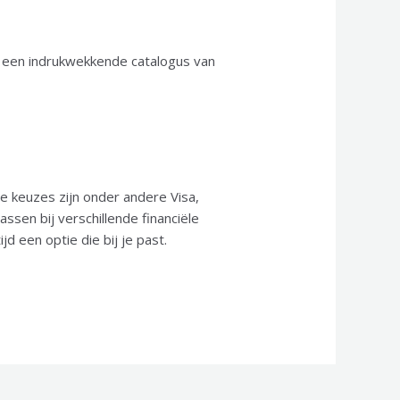
e een indrukwekkende catalogus van
re keuzes zijn onder andere Visa,
ssen bij verschillende financiële
d een optie die bij je past.