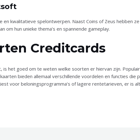
soft
ve en kwalitatieve spelontwerpen. Naast Coins of Zeus hebben z
taan om hun unieke thema’s en spannende gameplay.
ten Creditcards
, is het goed om te weten welke soorten er hiervan zijn. Populai
arten bieden allemaal verschillende voordelen en functies die pa
est voor beloningsprogramma’s of lagere rentetarieven, er is altij