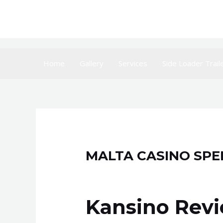
Skip
Post
to
navigation
content
Home
Gallery
Services
Side Loader Trai
MALTA CASINO SPE
Leave a Comment
/
nieuwe-online-casin
Kansino Rev