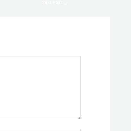
Next Post
→