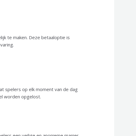
jk te maken. Deze betaaloptie is
varing.
t dat spelers op elk moment van de dag
nel worden opgelost.
pelers een veilige en anonieme manier