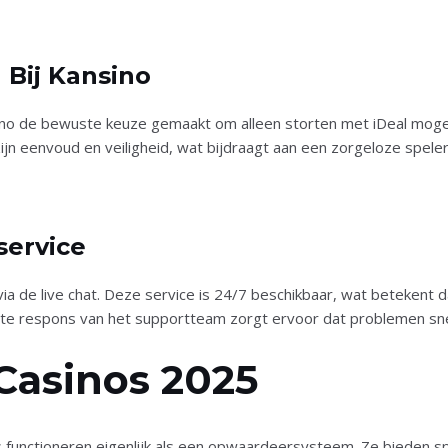
Bij Kansino
no de bewuste keuze gemaakt om alleen storten met iDeal mogeli
jn eenvoud en veiligheid, wat bijdraagt aan een zorgeloze speler
l Je Dat
service
e via de live chat. Deze service is 24/7 beschikbaar, wat beteken
ciënte respons van het supportteam zorgt ervoor dat problemen s
Casinos 2025
 functioneren eigenlijk als een opwaardeersysteem. Ze bieden s