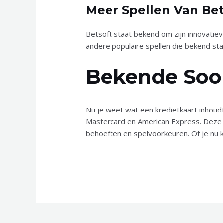
Meer Spellen Van Bet
Betsoft staat bekend om zijn innovatie
andere populaire spellen die bekend s
Bekende Soor
Nu je weet wat een kredietkaart inhoudt
Mastercard en American Express. Deze ka
behoeften en spelvoorkeuren. Of je nu ki
21 Casino