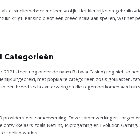
e als casinoliefhebber meteen vrolijk. Het kleurrijke en gebruiksv
tuur krijgt. Kansino biedt een breed scala aan spellen, wat het 
l Categorieën
er 2021 (toen nog onder de naam Batavia Casino) nog niet zo heel 
ienlijk uitgebreid, met populaire categorieën zoals gokkasten, ta
 van een breed scala aan ervaringen die tegemoetkomen aan hun s
e 40 providers een samenwerking. Deze samenwerkingen zorgen e
 ontwikkelaars zoals NetEnt, Microgaming en Evolution Gaming. D
te spelinnovaties.