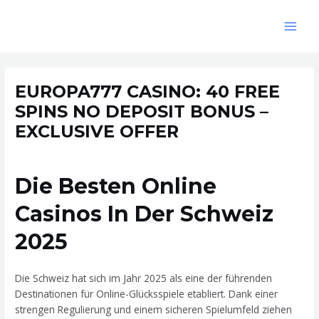
Skip
Post
MAIN
to
navigation
MEN
content
EUROPA777 CASINO: 40 FREE
SPINS NO DEPOSIT BONUS –
EXCLUSIVE OFFER
Leave a Comment
/
casino-in-zurich
/ By
sideloaderuae.com
Die Besten Online
Casinos In Der Schweiz
2025
Die Schweiz hat sich im Jahr 2025 als eine der führenden
Destinationen für Online-Glücksspiele etabliert. Dank einer
strengen Regulierung und einem sicheren Spielumfeld ziehen