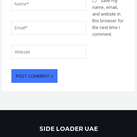
Name*
Save my
name, email,
and website in
this browser for
Email*
the next time I
comment.
Website
SIDE LOADER UAE