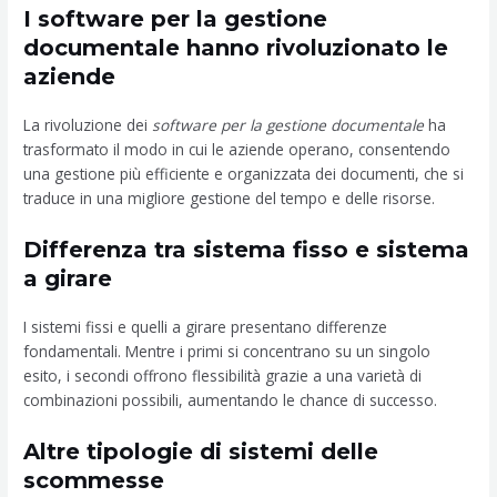
I software per la gestione
documentale hanno rivoluzionato le
aziende
La rivoluzione dei
software per la gestione documentale
ha
trasformato il modo in cui le aziende operano, consentendo
una gestione più efficiente e organizzata dei documenti, che si
traduce in una migliore gestione del tempo e delle risorse.
Differenza tra sistema fisso e sistema
a girare
I sistemi fissi e quelli a girare presentano differenze
fondamentali. Mentre i primi si concentrano su un singolo
esito, i secondi offrono flessibilità grazie a una varietà di
combinazioni possibili, aumentando le chance di successo.
Altre tipologie di sistemi delle
scommesse