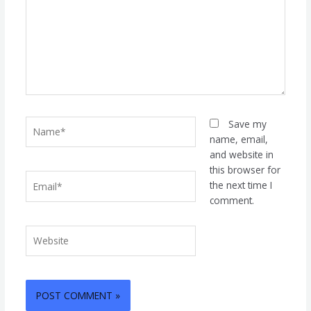
Name*
Save my
name, email,
and website in
this browser for
Email*
the next time I
comment.
Website