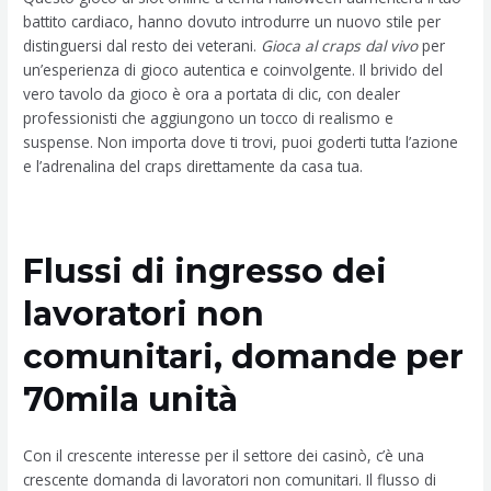
battito cardiaco, hanno dovuto introdurre un nuovo stile per
distinguersi dal resto dei veterani.
Gioca al craps dal vivo
per
un’esperienza di gioco autentica e coinvolgente. Il brivido del
vero tavolo da gioco è ora a portata di clic, con dealer
professionisti che aggiungono un tocco di realismo e
suspense. Non importa dove ti trovi, puoi goderti tutta l’azione
e l’adrenalina del craps direttamente da casa tua.
I Migliori Casinò Online AAMS: Top Siti Casinò E Slot In Italia
Flussi di ingresso dei
lavoratori non
comunitari, domande per
70mila unità
Con il crescente interesse per il settore dei casinò, c’è una
crescente domanda di lavoratori non comunitari. Il flusso di