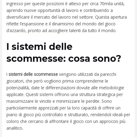
ingresso per queste posizioni è atteso per circa 70mila unità,
aprendo nuove opportunità di lavoro e contribuendo a
diversificare il mercato del lavoro nel settore. Questa apertura
riflette l’espansione e il dinamismo del mondo del gioco
d’azzardo, pronto ad accogliere talenti da tutto il mondo.
I sistemi delle
scommesse: cosa sono?
I
sistemi delle scommesse
vengono utilizzati da parecchi
giocatori, che però vogliono prima comprenderne le
potenzialità, date le differenziazioni dovute alle metodologie
applicate. Questi sistemi offrono una struttura strategica per
massimizzare le vincite e minimizzare le perdite. Sono
particolarmente apprezzati per la loro capacità di offrire un
piano di gioco più controllato e strutturato, rendendoli ideali per
coloro che cercano di affrontare il gioco con un approccio più
analitico.