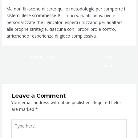
Ma non finiscono di certo qui le metodologie per comporre i
sistemi delle scommesse
. Esistono varianti innovative e
personalizzate che i giocatori esperti utilizzano per adattarsi
alle proprie strategie, ciascuna con i propri pro e contro,
arricchendo l’esperienza di gioco complessiva.
←
Previous Post
Next
Post
→
Leave a Comment
Your email address will not be published.
Required fields
are marked
*
Type
here..