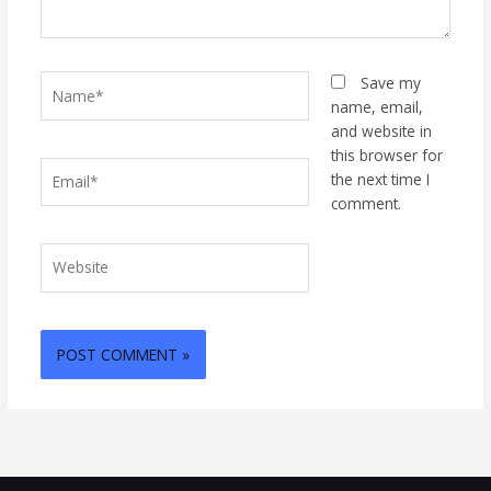
Name*
Save my
name, email,
and website in
this browser for
Email*
the next time I
comment.
Website