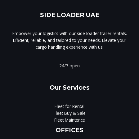
SIDE LOADER UAE
Empower your logistics with our side loader trailer rentals.
Efficient, reliable, and tailored to your needs. Elevate your
cargo handling experience with us.
24/7 open
Our Services
Fleet for Rental
Fleet Buy & Sale
Fleet Maintence
OFFICES