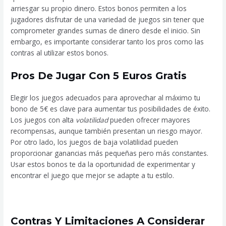
arriesgar su propio dinero. Estos bonos permiten a los
jugadores disfrutar de una variedad de juegos sin tener que
comprometer grandes sumas de dinero desde el inicio. Sin
embargo, es importante considerar tanto los pros como las
contras al utilizar estos bonos.
Pros De Jugar Con 5 Euros Gratis
Elegir los juegos adecuados para aprovechar al máximo tu
bono de 5€ es clave para aumentar tus posibilidades de éxito.
Los juegos con alta
volatilidad
pueden ofrecer mayores
recompensas, aunque también presentan un riesgo mayor.
Por otro lado, los juegos de baja volatilidad pueden
proporcionar ganancias más pequeñas pero más constantes.
Usar estos bonos te da la oportunidad de experimentar y
encontrar el juego que mejor se adapte a tu estilo.
Casino Bono De Bienvenida Sin Depósito 2025
Contras Y Limitaciones A Considerar