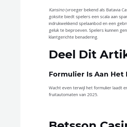
Kansino
(vroeger bekend als Batavia Cas
goksite biedt spelers een scala aan sp
indrukwekkend spelaanbod en een gebrui
geluk te beproeven. Spelers kunnen ge
klantgerichte benadering.
Deel Dit Arti
Formulier Is Aan Het
Wacht even terwijl het formulier laadt e
fruitautomaten van 2025.
Cash Koe Van Albert Heijn, De Bonusaa
Betsson Casi