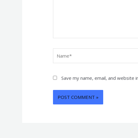
Name*
Save my name, email, and website in