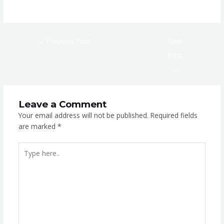
Book Of Ra Deluxe 6
←
Previous Post
Next
Post
→
Leave a Comment
Your email address will not be published.
Required fields
are marked
*
Type
here..