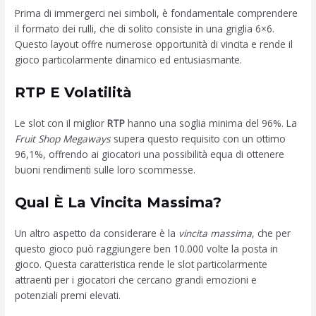
Prima di immergerci nei simboli, è fondamentale comprendere
il formato dei rulli, che di solito consiste in una griglia 6×6.
Questo layout offre numerose opportunità di vincita e rende il
gioco particolarmente dinamico ed entusiasmante.
RTP E Volatilità
Le slot con il miglior
RTP
hanno una soglia minima del 96%. La
Fruit Shop Megaways
supera questo requisito con un ottimo
96,1%, offrendo ai giocatori una possibilità equa di ottenere
buoni rendimenti sulle loro scommesse.
Qual È La Vincita Massima?
Un altro aspetto da considerare è la
vincita massima
, che per
questo gioco può raggiungere ben 10.000 volte la posta in
gioco. Questa caratteristica rende le slot particolarmente
attraenti per i giocatori che cercano grandi emozioni e
potenziali premi elevati.