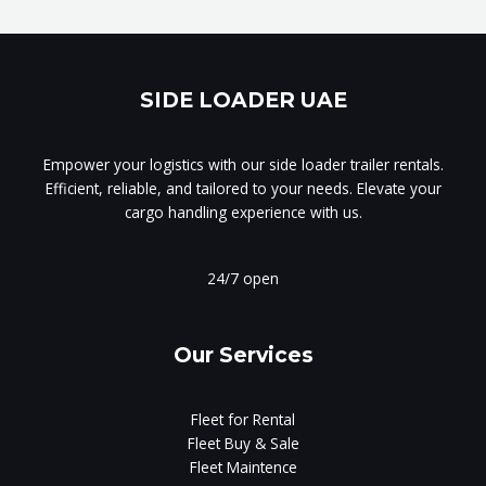
SIDE LOADER UAE
Empower your logistics with our side loader trailer rentals.
Efficient, reliable, and tailored to your needs. Elevate your
cargo handling experience with us.
24/7 open
Our Services
Fleet for Rental
Fleet Buy & Sale
Fleet Maintence