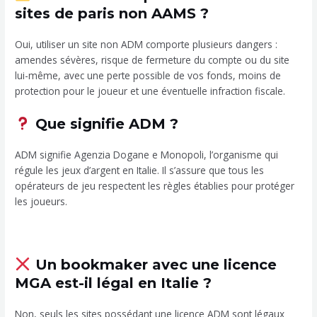
sites de paris non AAMS ?
Oui, utiliser un site non ADM comporte plusieurs dangers :
amendes sévères, risque de fermeture du compte ou du site
lui-même, avec une perte possible de vos fonds, moins de
protection pour le joueur et une éventuelle infraction fiscale.
Que signifie ADM ?
ADM signifie Agenzia Dogane e Monopoli, l’organisme qui
régule les jeux d’argent en Italie. Il s’assure que tous les
opérateurs de jeu respectent les règles établies pour protéger
les joueurs.
LeoVegas Casino
Un bookmaker avec une licence
MGA est-il légal en Italie ?
Non, seuls les sites possédant une licence ADM sont légaux