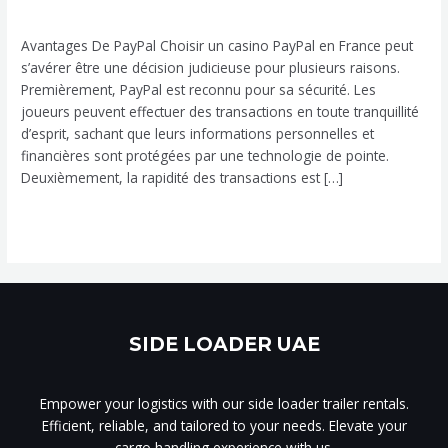
Sous
sideloaderuae.com
à
Avantages De PayPal Choisir un casino PayPal en France peut
Fruits
s’avérer être une décision judicieuse pour plusieurs raisons.
Premièrement, PayPal est reconnu pour sa sécurité. Les
joueurs peuvent effectuer des transactions en toute tranquillité
d’esprit, sachant que leurs informations personnelles et
financières sont protégées par une technologie de pointe.
Deuxièmement, la rapidité des transactions est […]
Read More »
SIDE LOADER UAE
Empower your logistics with our side loader trailer rentals.
Efficient, reliable, and tailored to your needs. Elevate your
cargo handling experience with us.