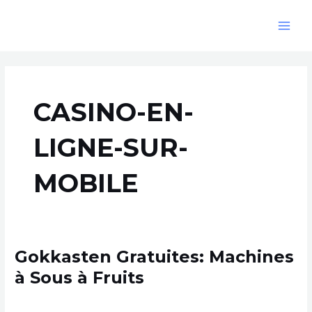
Skip
MAIN
to
MEN
content
CASINO-EN-
LIGNE-SUR-
MOBILE
Gokkasten
Gokkasten Gratuites: Machines
Gratuites:
à Sous à Fruits
Machines
à
Leave a Comment
/
casino-en-ligne-sur-mobile
/