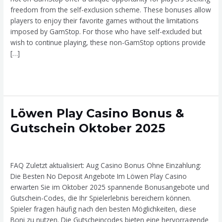
GamStop
freedom from the self-exclusion scheme. These bonuses allow
players to enjoy their favorite games without the limitations
imposed by GamStop. For those who have self-excluded but
wish to continue playing, these non-GamStop options provide
[…]
Read More »
Löwen
Löwen Play Casino Bonus &
Play
Gutschein Oktober 2025
Casino
Bonus
Leave a Comment
/
casino-davos-baden
/
sideloaderuae.com
&
Gutschein
FAQ Zuletzt aktualisiert: Aug Casino Bonus Ohne Einzahlung:
Oktober
Die Besten No Deposit Angebote Im Löwen Play Casino
2025
erwarten Sie im Oktober 2025 spannende Bonusangebote und
Gutschein-Codes, die Ihr Spielerlebnis bereichern können.
Spieler fragen häufig nach den besten Möglichkeiten, diese
Boni zu nutzen. Die Gutscheincodes bieten eine hervorragende