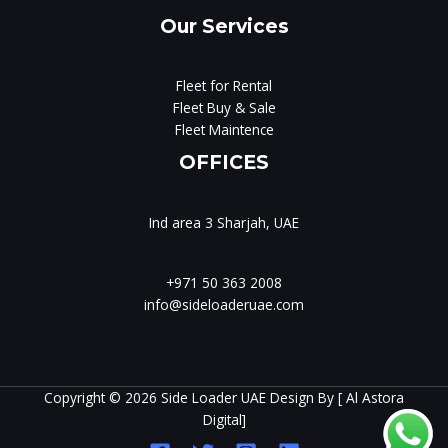
Our Services
Fleet for Rental
Fleet Buy & Sale
Fleet Maintence
OFFICES
Ind area 3 Sharjah, UAE
+971 50 363 2008
info@sideloaderuae.com
Copyright © 2026 Side Loader UAE Design By [
Al Astora
Digital
]