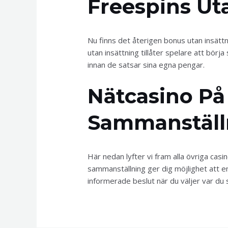
Freespins Ut
Nu finns det återigen bonus utan insättn
utan insättning tillåter spelare att börj
innan de satsar sina egna pengar.
Nätcasino På
Sammanställ
Här nedan lyfter vi fram alla övriga cas
sammanställning ger dig möjlighet att en
informerade beslut när du väljer var du 