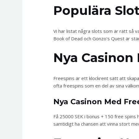
Populära Slo
Vi har listat några slots som är rätt s
Book of Dead och Gonzo’s Quest är stän
Nya Casinon 
Freespins är ett klockrent sätt att skap
ofta freespins som en del av sina välko
Nya Casinon Med Fre
Få 25000 SEK i bonus + 150 free spins h
samtidigt ha chansen att vinna stort med