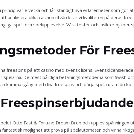
i princip varje vecka och får ständigt nya erfarenheter som gör a
t analysera olika casinon utvärderar vi kvaliteten på deras fr
illgängliga spel, och spelupplevelse. Våra tester och insikter hjälper
ingsmetoder För Free
sina freespins på ett casino med svensk licens. Svensklicensierad
r för spelarna. De mest pålitliga betalningsmetoderna som Swish o
 kan komma igång med dina freespins och börja spela utan fördröjn
 Freespinserbjudande
 i spelet Otto Fast & Fortune Dream Drop och upplev spänningen u
fantastisk möjlighet att prova på spelautomaten och vinna riktig