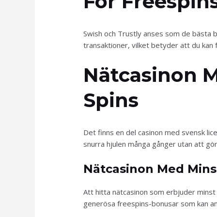
För Freespin
Swish och Trustly anses som de bästa b
transaktioner, vilket betyder att du kan
Nätcasinon M
Spins
Det finns en del casinon med svensk lic
snurra hjulen många gånger utan att gör
Nätcasinon Med Minst
Att hitta nätcasinon som erbjuder minst
generösa freespins-bonusar som kan anv