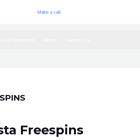
Make a call:
+971 50 363 2008
lers & Equipment
About
Contact Us
SPINS
 By
sideloaderuae.com
sta Freespins