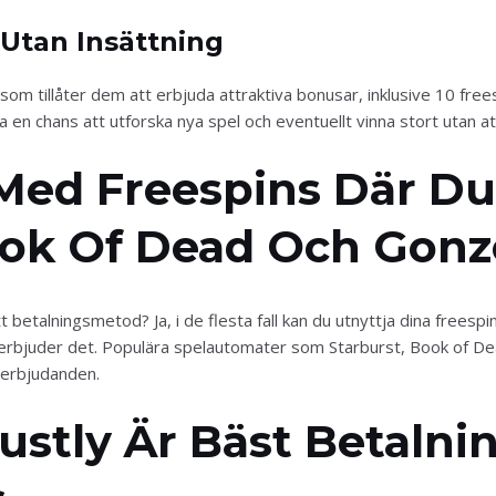
Utan Insättning
 som tillåter dem att erbjuda attraktiva bonusar, inklusive 10 free
en chans att utforska nya spel och eventuellt vinna stort utan at
Med Freespins Där Du
ook Of Dead Och Gonz
 betalningsmetod? Ja, i de flesta fall kan du utnyttja dina freesp
not erbjuder det. Populära spelautomater som Starburst, Book of D
-erbjudanden.
ustly Är Bäst Betaln