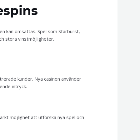
espins
sen kan omsättas. Spel som Starburst,
h stora vinstmöjligheter.
istrerade kunder. Nya casinon använder
ende intryck.
rkt möjlighet att utforska nya spel och