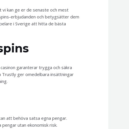
tt vi kan ge er de senaste och mest
eespins-erbjudanden och betygsätter dem
 spelare i Sverige att hitta de bästa
spins
e casinon garanterar trygga och säkra
ch Trustly ger omedelbara insättningar
ing.
tan att behöva satsa egna pengar.
a pengar utan ekonomisk risk.