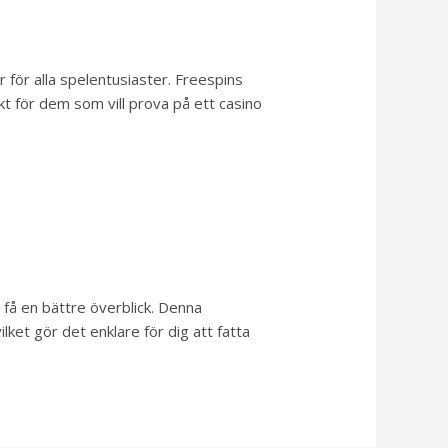
 för alla spelentusiaster. Freespins
ekt för dem som vill prova på ett casino
 få en bättre överblick. Denna
ket gör det enklare för dig att fatta