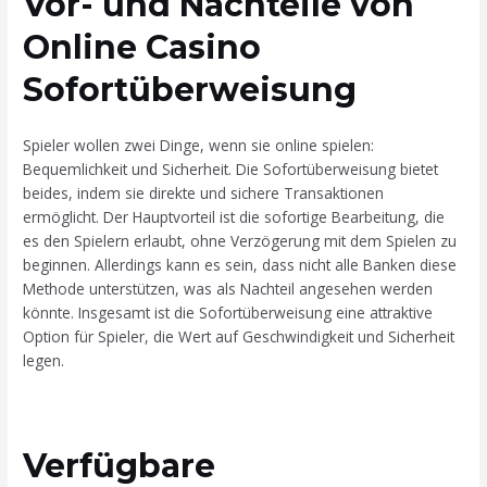
Vor- und Nachteile von
Online Casino
Sofortüberweisung
Spieler wollen zwei Dinge, wenn sie online spielen:
Bequemlichkeit und Sicherheit. Die Sofortüberweisung bietet
beides, indem sie direkte und sichere Transaktionen
ermöglicht. Der Hauptvorteil ist die sofortige Bearbeitung, die
es den Spielern erlaubt, ohne Verzögerung mit dem Spielen zu
beginnen. Allerdings kann es sein, dass nicht alle Banken diese
Methode unterstützen, was als Nachteil angesehen werden
könnte. Insgesamt ist die Sofortüberweisung eine attraktive
Option für Spieler, die Wert auf Geschwindigkeit und Sicherheit
legen.
Die Technologie Hinter Live Casinos
Verfügbare