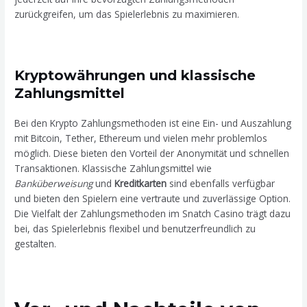
zurückgreifen, um das Spielerlebnis zu maximieren.
15 Euro Bonus Ohne Einzahlung In Online Casinos
Kryptowährungen und klassische
Zahlungsmittel
Bei den Krypto Zahlungsmethoden ist eine Ein- und Auszahlung
mit Bitcoin, Tether, Ethereum und vielen mehr problemlos
möglich. Diese bieten den Vorteil der Anonymität und schnellen
Transaktionen. Klassische Zahlungsmittel wie
Banküberweisung
und
Kreditkarten
sind ebenfalls verfügbar
und bieten den Spielern eine vertraute und zuverlässige Option.
Die Vielfalt der Zahlungsmethoden im Snatch Casino trägt dazu
bei, das Spielerlebnis flexibel und benutzerfreundlich zu
gestalten.
Bester Casino Bonus Mit 10 Euro Einzahlung