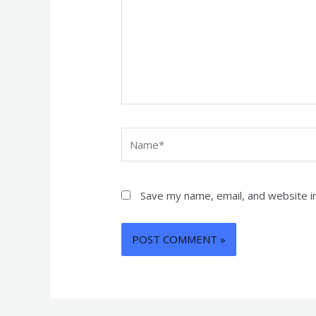
Name*
Save my name, email, and website in