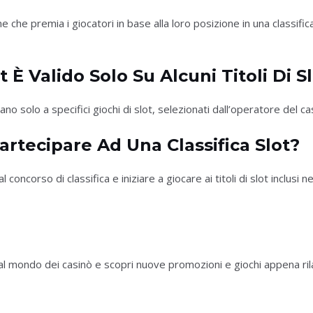
 che premia i giocatori in base alla loro posizione in una classific
t È Valido Solo Su Alcuni Titoli Di S
cano solo a specifici giochi di slot, selezionati dall’operatore del ca
rtecipare Ad Una Classifica Slot?
 concorso di classifica e iniziare a giocare ai titoli di slot inclusi
al mondo dei casinò e scopri nuove promozioni e giochi appena rila
ntro Odontoiatrico