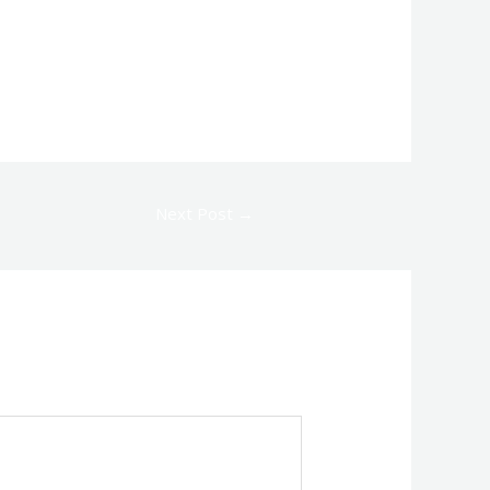
Next Post
→