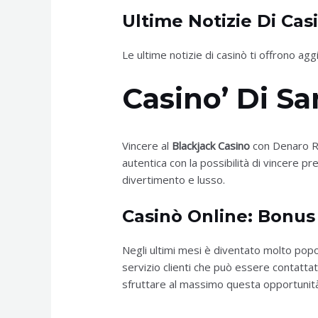
Ultime Notizie Di Cas
Le ultime notizie di casinò ti offrono ag
Casino’ Di S
Vincere al
Blackjack Casino
con Denaro Re
autentica con la possibilità di vincere p
divertimento e lusso.
Casinò Online: Bonus
Negli ultimi mesi è diventato molto popol
servizio clienti che può essere contattat
sfruttare al massimo questa opportunità