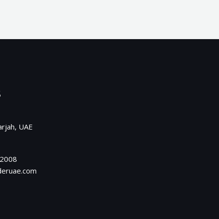
S
arjah, UAE
 2008
deruae.com